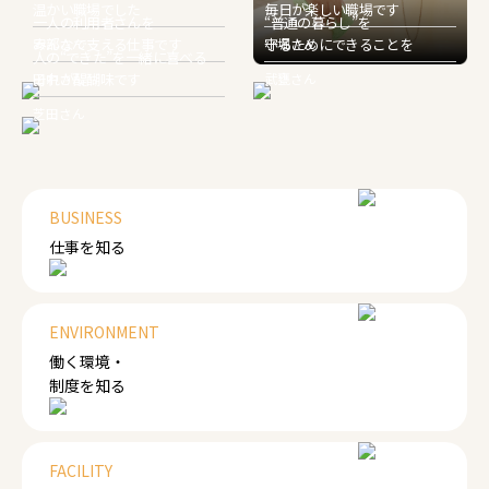
温かい職場でした
毎日が楽しい職場です
一人の利用者さんを
“普通の暮らし”を
安部さん
みんなで支える仕事です
小堀さん
守るためにできることを
人の“できた”を一緒に喜べる
田中さん
それが醍醐味です
武甕さん
芝田さん
BUSINESS
仕事を知る
ENVIRONMENT
働く環境・
制度を知る
FACILITY