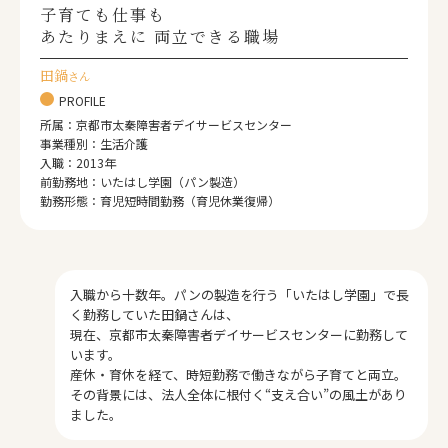
子育ても仕事も
あたりまえに
両立できる職場
田鍋
さん
PROFILE
所属：京都市太秦障害者デイサービスセンター
事業種別：生活介護
入職：2013年
前勤務地：いたはし学園（パン製造）
勤務形態：育児短時間勤務（育児休業復帰）
入職から十数年。パンの製造を行う「いたはし学園」で長
く勤務していた田鍋さんは、
現在、京都市太秦障害者デイサービスセンターに勤務して
います。
産休・育休を経て、時短勤務で働きながら子育てと両立。
その背景には、法人全体に根付く“支え合い”の風土があり
ました。