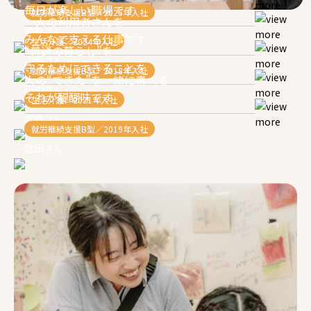
毎日が楽しい職場です
就労継続支援B型／2025年入社
一人の利用者さんを
安部さん
みんなで支える仕事です
生活介護／2024年入社
“普通の暮らし”を
小堀さん
守るためにできることを
就労継続支援B型／2018年入社
人の“できた”を一緒に喜べる
田中さん
それが醍醐味です
生活介護／2021年入社
武甕さん
就労継続支援B型／2019年入社
芝田さん