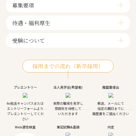
募集要項
待遇・福利厚生
受験について
採用までの流れ（新卒採用）
プレエントリー
法人見学会(希望者)
履歴書提出
Re就活キャンパスまたは
実際の職場を見学し
郵送、メールにて
エントリーフォームより
雰囲気を体感して
指定の期日までに
プレエントリーしてくだ
いただきます
履歴書をご提出ください
さい
Web適性検査
筆記試験&面接
内定